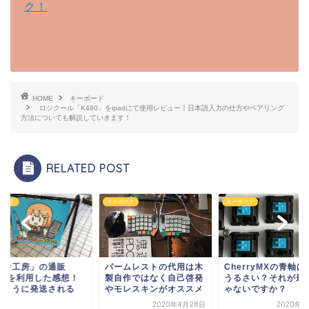
ク！
HOME
キーボード
ロジクール「K480」をipadにて使用レビュー！日本語入力の仕方やペアリング
方法についても解説していきます！
RELATED POST
ボード
キーボード
キーボード
ームレストの代用は木
CherryMXの青軸は音が
自作ではなく自己啓発
うるさい？それが最高じ
モレスキンがオススメ
ゃないですか？
2020年4月28日
2020年5月9日