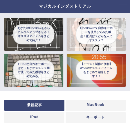
マジカルインダストリアル
あなたのMacBookをさら
MacBookにて自作キーボ
にレベルアップさせる！
ードを使用してみた感
オススメアイテムをまと
想！配列は？どんな人に
めて紹介！
オススメ？
HHKBと自作キーボード
【イラスト制作に便利】
はどっちがオススメ？両
iPadのオススメアイテム
方使ってみた感想をまと
をまとめて紹介しま
めてみる。
す！！
MacBook
最新記事
iPad
キーボード