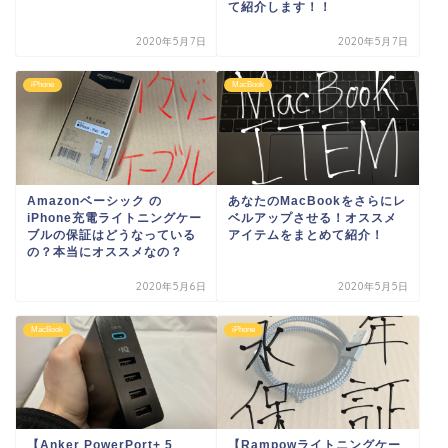
て紹介します！！
2020年5月7日
2020年5月7日
iPhone
MacBook
Amazonベーシック の
あなたのMacBookをさらにレ
iPhone充電ライトニングケー
ベルアップさせる！オススメ
ブルの保証はどうなっている
アイテムをまとめて紹介！
の？本当にオススメなの？
2020年5月6日
2020年5月5日
MacBook
iPhone
【Anker PowerPort+ 5
【Rampowライトニングケー